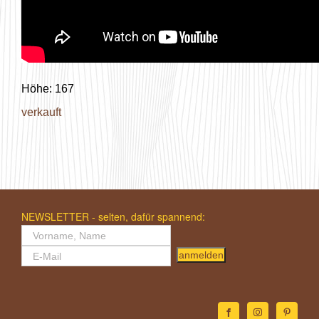
Höhe: 167
verkauft
NEWSLETTER - selten, dafür spannend:
anmelden