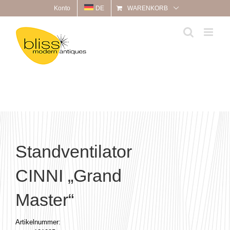
Zum
Konto
DE
WARENKORB
Inhalt
springen
Standventilator
CINNI „Grand
Master“
Artikelnummer: