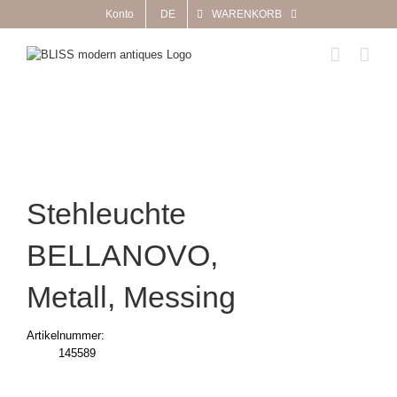
Zum
Konto
DE
WARENKORB
Inhalt
springen
Stehleuchte
BELLANOVO,
Metall, Messing
Artikelnummer:
145589