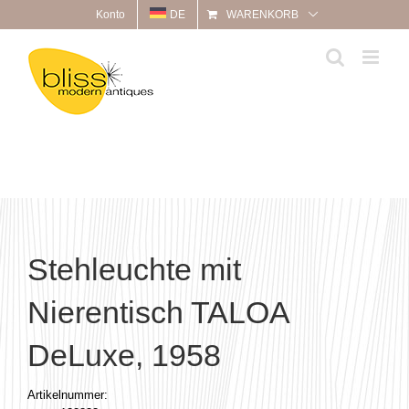
Zum
Konto
DE
WARENKORB
Inhalt
springen
Stehleuchte mit
Nierentisch TALOA
DeLuxe, 1958
Artikelnummer: