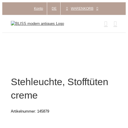
Zum
Konto
DE
WARENKORB
Inhalt
springen
Stehleuchte, Stofftüten
creme
Artikelnummer:
145879