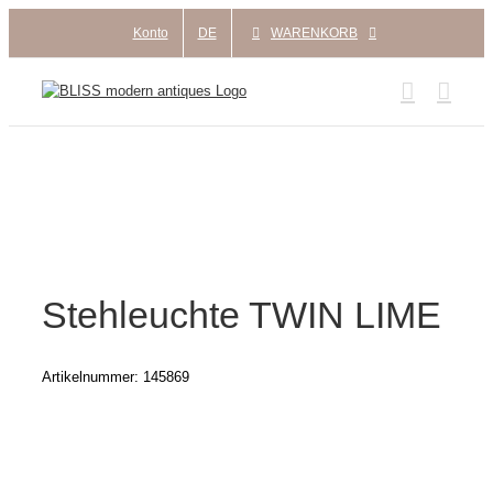
Zum
Konto
DE
WARENKORB
Inhalt
springen
Stehleuchte TWIN LIME
Artikelnummer:
145869