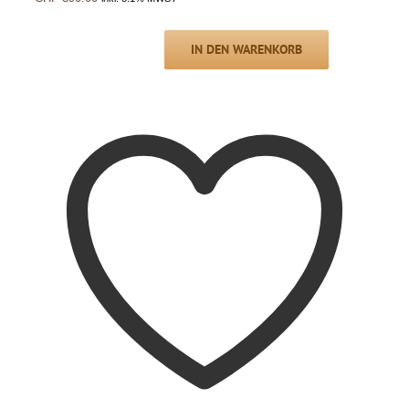
IN DEN WARENKORB
STRING-
Regalsystem
COMBO
CLASSIC
schmal
60x100cm,
Ulme,
weiss,
1960er
Menge