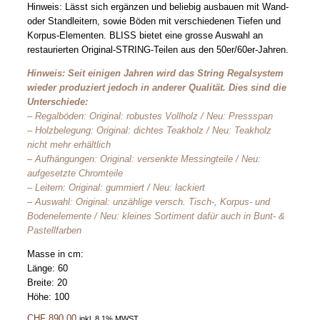
Hinweis: Lässt sich ergänzen und beliebig ausbauen mit Wand-
oder Standleitern, sowie Böden mit verschiedenen Tiefen und
Korpus-Elementen. BLISS bietet eine grosse Auswahl an
restaurierten Original-STRING-Teilen aus den 50er/60er-Jahren.
Hinweis: Seit einigen Jahren wird das String Regalsystem
wieder produziert jedoch in anderer Qualität. Dies sind die
Unterschiede:
– Regalböden: Original: robustes Vollholz / Neu: Pressspan
– Holzbelegung: Original: dichtes Teakholz / Neu: Teakholz
nicht mehr erhältlich
– Aufhängungen: Original: versenkte Messingteile / Neu:
aufgesetzte Chromteile
– Leitern: Original: gummiert / Neu: lackiert
– Auswahl: Original: unzählige versch. Tisch-, Korpus- und
Bodenelemente / Neu: kleines Sortiment dafür auch in Bunt- &
Pastellfarben
Masse in cm:
Länge: 60
Breite: 20
Höhe: 100
CHF
890.00
inkl. 8.1% MWST