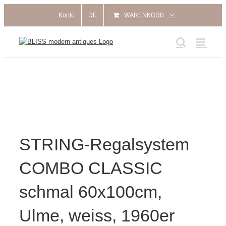
Zum
Konto
DE
WARENKORB
Inhalt
springen
STRING-Regalsystem
COMBO CLASSIC
schmal 60x100cm,
Ulme, weiss, 1960er