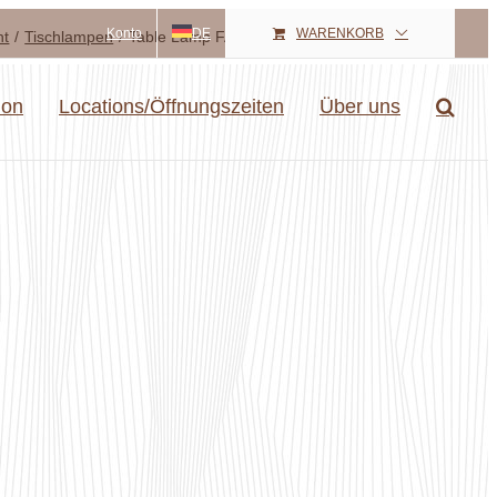
Konto
DE
WARENKORB
ht
Tischlampen
Table Lamp FASE, Madrid, rot
ion
Locations/Öffnungszeiten
Über uns