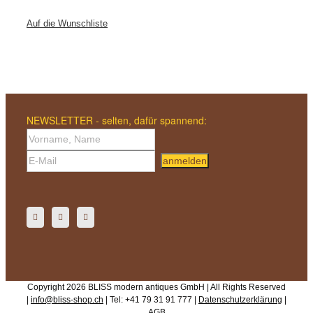
Auf die Wunschliste
NEWSLETTER - selten, dafür spannend:
anmelden
Copyright 2026 BLISS modern antiques GmbH | All Rights Reserved
|
info@bliss-shop.ch
| Tel: +41 79 31 91 777 |
Datenschutzerklärung
|
AGB