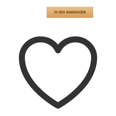
Preis
Preis
war:
ist:
IN DEN WARENKORB
CHF 490.00
CHF 350.00.
Tisch-/Wandlampe
REIF,
1953
Menge