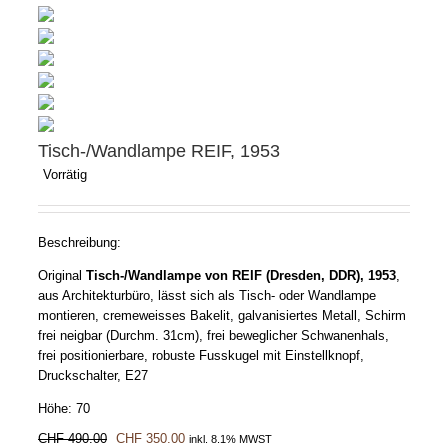
Tisch-/Wandlampe REIF, 1953
Vorrätig
Beschreibung:
Original
Tisch-/Wandlampe von REIF (Dresden, DDR), 1953
,
aus Architekturbüro, lässt sich als Tisch- oder Wandlampe
montieren, cremeweisses Bakelit, galvanisiertes Metall, Schirm
frei neigbar (Durchm. 31cm), frei beweglicher Schwanenhals,
frei positionierbare, robuste Fusskugel mit Einstellknopf,
Druckschalter, E27
Höhe: 70
Ursprünglicher
Aktueller
CHF
490.00
CHF
350.00
inkl. 8.1% MWST