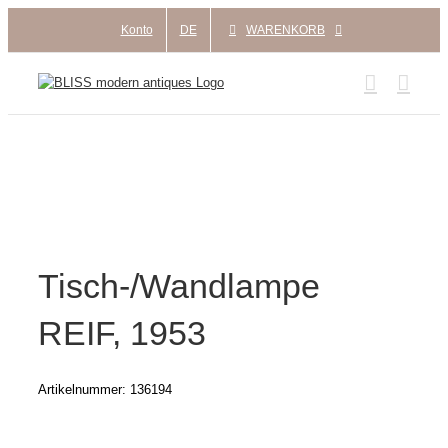
Zum
Konto
DE
WARENKORB
Inhalt
springen
Tisch-/Wandlampe
REIF, 1953
Artikelnummer:
136194