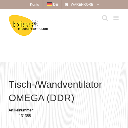
Zum
Konto
DE
WARENKORB
Inhalt
springen
Tisch-/Wandventilator
OMEGA (DDR)
Artikelnummer:
131388