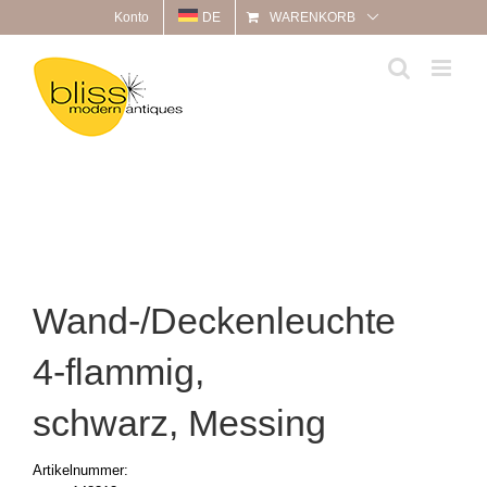
Zum
Konto
DE
WARENKORB
Inhalt
springen
Wand-/Deckenleuchte
4-flammig,
schwarz, Messing
Artikelnummer: