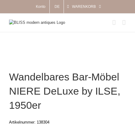
Zum
Konto
DE
WARENKORB
Inhalt
springen
Wandelbares Bar-Möbel
NIERE DeLuxe by ILSE,
1950er
Artikelnummer:
138304