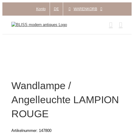
Zum
Konto
DE
WARENKORB
Inhalt
springen
Wandlampe /
Angelleuchte LAMPION
ROUGE
Artikelnummer:
147800