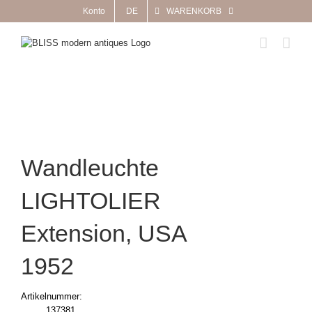
Zum
Konto
DE
WARENKORB
Inhalt
springen
Wandleuchte
LIGHTOLIER
Extension, USA
1952
Artikelnummer:
137381